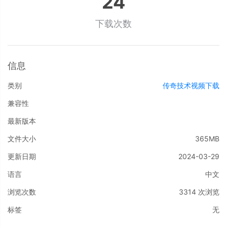
24
下载次数
信息
类别
传奇技术视频下载
兼容性
最新版本
文件大小
365MB
更新日期
2024-03-29
语言
中文
浏览次数
3314
次浏览
标签
无