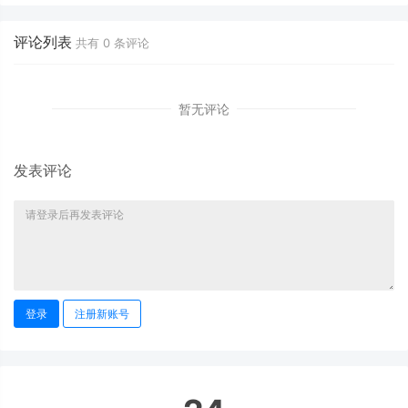
评论列表
共有
0
条评论
暂无评论
发表评论
登录
注册新账号