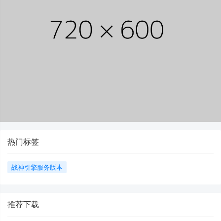
热门标签
战神引擎服务版本
推荐下载