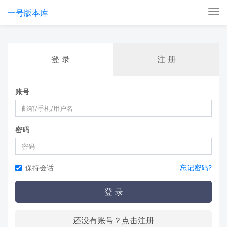
一号版本库
Tog
nav
登 录
注 册
账号
密码
保持会话
忘记密码?
登 录
还没有账号？点击注册