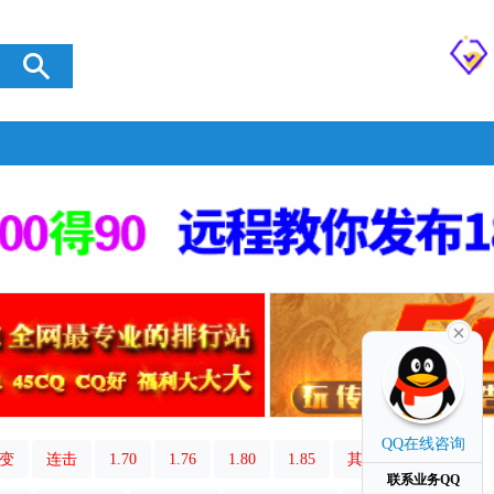
QQ在线咨询
变
连击
1.70
1.76
1.80
1.85
其它类型
联系业务QQ