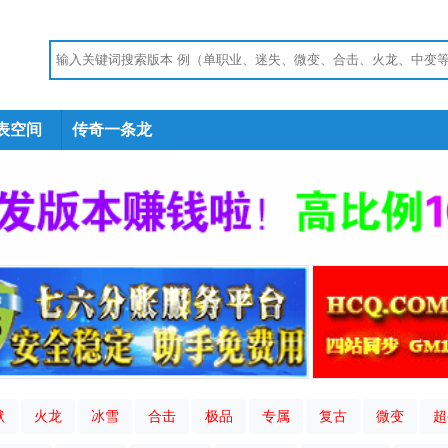
表空间
传奇一条龙
默
火龙
冰雪
合击
极品
专属
复古
微变
超