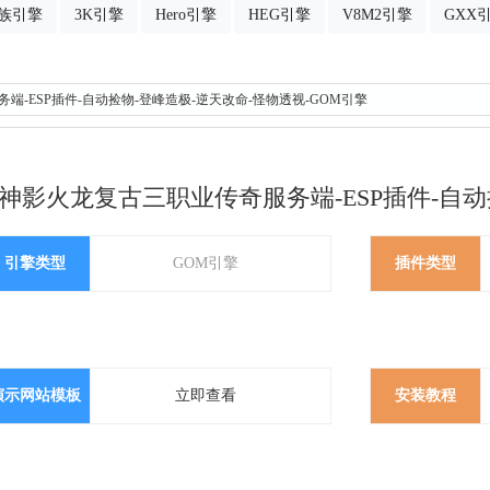
族引擎
3K引擎
Hero引擎
HEG引擎
V8M2引擎
GXX
端-ESP插件-自动捡物-登峰造极-逆天改命-怪物透视-GOM引擎
神影火龙复古三职业传奇服务端-ESP插件-自动
引擎类型
GOM引擎
插件类型
演示网站模板
立即查看
安装教程