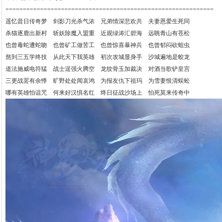
============================================================
遥忆昔日传奇梦 剑影刀光杀气浓 兄弟情深悲欢共 夫妻恩爱生死同
杀猫逐鹿出新村 斩妖除魔入盟重 近观绿涛汇碧海 远眺青山有苍松
也曾毒蛇遭蛇吻 也曾矿工做苦工 也曾惊喜暴神兵 也曾郁闷砍蛆虫
熬到三五学终技 从此天下我英雄 初次攻城显身手 沙城遍地是蛟龙
道法施威电符猛 战士逞强火腾空 龙纹骨玉加裁决 对酒当歌铲皇宫
三更战罢有余悸 旷野处处闻哀鸿 为报友仇下祖玛 为雪妻恨清蜈蚣
哪有英雄怕诅咒 何来好汉惧名红 终日征战沙场上 怕死莫来传奇中