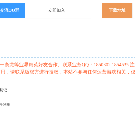
交流QQ群
立即加入
下载地址
龙等业界精英好友合作、联系业务QQ：1850302 185453
或商用，请联系版权方进行授权，本站不参与任何运营游戏相关，
请切记
插件利用