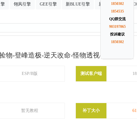
引擎
翎风引擎
GEE引擎
新BLUE引擎
新GOM引擎
1850302
G
1854535
QQ群交流
903197065
投诉建议
1850302
捡物-登峰造极-逆天改命-怪物透视-GOM引擎
ESP/B版
测试客户端
1
暂无教程
补丁大小
6