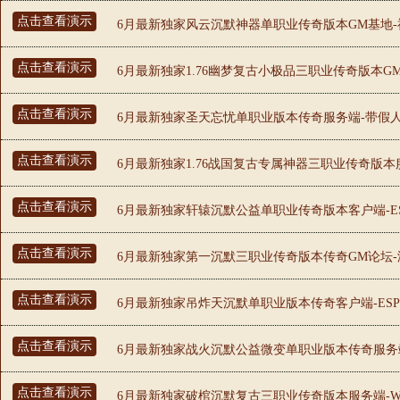
点击查看演示
6月最新独家风云沉默神器单职业传奇版本GM基地-神
点击查看演示
6月最新独家1.76幽梦复古小极品三职业传奇版本GM论
点击查看演示
6月最新独家圣天忘忧单职业版本传奇服务端-带假人-
点击查看演示
6月最新独家1.76战国复古专属神器三职业传奇版本
点击查看演示
6月最新独家轩辕沉默公益单职业传奇版本客户端-ES
点击查看演示
6月最新独家第一沉默三职业传奇版本传奇GM论坛-
点击查看演示
6月最新独家吊炸天沉默单职业版本传奇客户端-ESP
点击查看演示
6月最新独家战火沉默公益微变单职业版本传奇服务端-E
点击查看演示
6月最新独家破棺沉默复古三职业传奇版本服务端-WXF