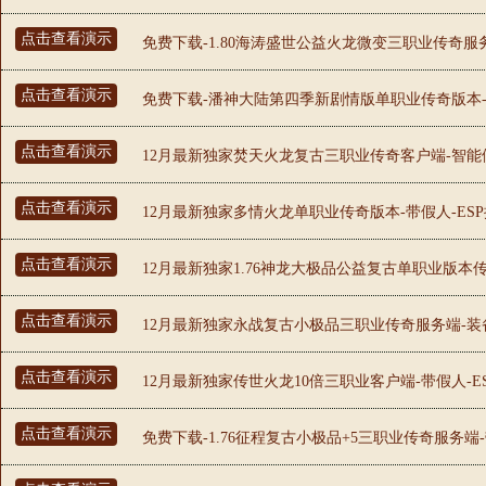
点击查看演示
免费下载-1.80海涛盛世公益火龙微变三职业传奇服务
点击查看演示
免费下载-潘神大陆第四季新剧情版单职业传奇版本-E
点击查看演示
12月最新独家焚天火龙复古三职业传奇客户端-智能假人
点击查看演示
12月最新独家多情火龙单职业传奇版本-带假人-ESP
点击查看演示
12月最新独家1.76神龙大极品公益复古单职业版本传
点击查看演示
12月最新独家永战复古小极品三职业传奇服务端-装备
点击查看演示
12月最新独家传世火龙10倍三职业客户端-带假人-E
点击查看演示
免费下载-1.76征程复古小极品+5三职业传奇服务端