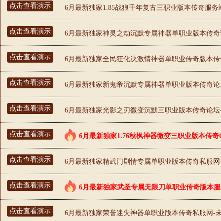
点击查看演示
6月最新独家1.85战狼千年复古三职业版本传奇服务端
点击查看演示
6月最新独家神灵之劫沉默专属神器单职业版本传奇论
点击查看演示
6月最新独家全民狂化决激情神器单职业传奇版本传奇服
点击查看演示
6月最新独家新鬼帝沉默专属神器单职业版本传奇论坛G
点击查看演示
6月最新独家光影之刃微变沉默三职业版本传奇论坛-E
点击查看演示
6月最新独家1.76秋枫神器微变三职业版本传奇G
点击查看演示
6月最新独家精武门剧情专属单职业版本传奇私服网-带假
点击查看演示
6月最新独家武圣专属无限刀单职业传奇版本服务端
点击查看演示
6月最新独家荣誉迷失神器单职业版本传奇私服网-未