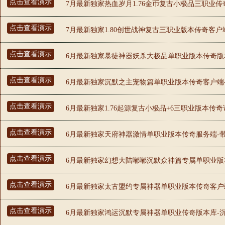
点击查看演示
7月最新独家热血岁月1.76金币复古小极品三职业传
点击查看演示
7月最新独家1.80创世战神复古三职业版本传奇客户端-
点击查看演示
6月最新独家暴徒神器妖杀大极品单职业版本传奇版本库
点击查看演示
6月最新独家沉默之主宠物篇单职业版本传奇客户端-E
点击查看演示
6月最新独家1.76起源复古小极品+6三职业版本传奇
点击查看演示
6月最新独家天府神器激情单职业版本传奇服务端-带假
点击查看演示
6月最新独家幻想大陆嘟嘟沉默众神篇专属单职业版本
点击查看演示
6月最新独家太古盟约专属神器单职业版本传奇客户端
点击查看演示
6月最新独家鸿运沉默专属神器单职业传奇版本库-沉