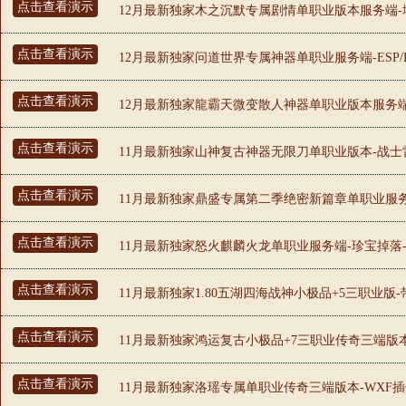
点击查看演示
12月最新独家木之沉默专属剧情单职业版本服务端-地
点击查看演示
12月最新独家问道世界专属神器单职业服务端-ESP/
点击查看演示
12月最新独家龍霸天微变散人神器单职业版本服务端-智
点击查看演示
11月最新独家山神复古神器无限刀单职业版本-战士雷电
点击查看演示
11月最新独家鼎盛专属第二季绝密新篇章单职业服务端-
点击查看演示
11月最新独家怒火麒麟火龙单职业服务端-珍宝掉落-战
点击查看演示
11月最新独家1.80五湖四海战神小极品+5三职业版-
点击查看演示
11月最新独家鸿运复古小极品+7三职业传奇三端版本
点击查看演示
11月最新独家洛瑶专属单职业传奇三端版本-WXF插