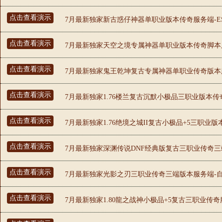
点击查看演示
7月最新独家新古惑仔神器单职业版本传奇服务端-ESP
点击查看演示
7月最新独家天空之境专属神器单职业版本传奇脚本库
点击查看演示
7月最新独家鬼王乾坤复古专属神器单职业传奇版本服务
点击查看演示
7月最新独家1.76楼兰复古沉默小极品三职业版本传奇
点击查看演示
7月最新独家1.76绝境之城II复古小极品+5三职业版
点击查看演示
7月最新独家深渊传说DNF经典版复古三职业传奇三端
点击查看演示
7月最新独家光影之刃三职业传奇三端版本服务端-自动
点击查看演示
7月最新独家1.80龍之战神小极品+5复古三职业传奇服