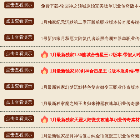
点击查看演示
免费下载-轮回神之领域原始完美版单职业传奇版本-E
点击查看演示
1月独家纪元沉默第二季正版单职业版本传奇服务端-
点击查看演示
1最新独家月释厄大陆复仇者暗黑专属神器单职业传奇
点击查看演示
1月最新独家1.80龍城合击星王+2版本-带假人
点击查看演示
1月最新独家180剑神合击星王+2版本服务端-带
点击查看演示
1月最新独家幻梦沉默特色复古微变三职业传奇版本库
点击查看演示
1月最新独家魔之域王者归来神器攻速单职业传奇服务端
点击查看演示
1月最新独家天罡大陆微变攻速单职业传奇素材网
点击查看演示
1月最新独家星月神话复古纯金币沉默三职业传奇素材网