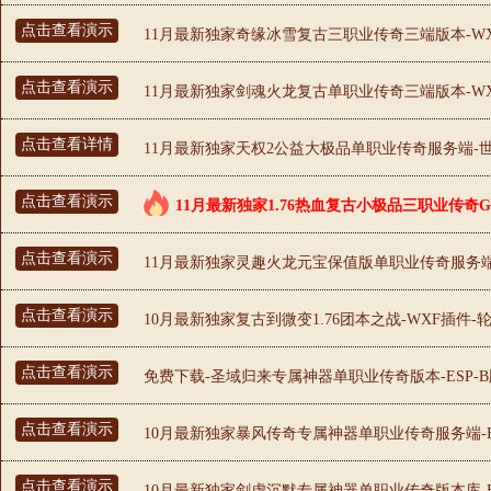
点击查看演示
11月最新独家奇缘冰雪复古三职业传奇三端版本-WX
点击查看演示
11月最新独家剑魂火龙复古单职业传奇三端版本-WX
点击查看详情
11月最新独家天权2公益大极品单职业传奇服务端-世界
点击查看演示
11月最新独家1.76热血复古小极品三职业传奇G
点击查看演示
11月最新独家灵趣火龙元宝保值版单职业传奇服务端-通
点击查看演示
10月最新独家复古到微变1.76团本之战-WXF插件-
点击查看演示
免费下载-圣域归来专属神器单职业传奇版本-ESP-B
点击查看演示
10月最新独家暴风传奇专属神器单职业传奇服务端-ES
点击查看演示
10月最新独家剑虚沉默专属神器单职业传奇版本库-ES