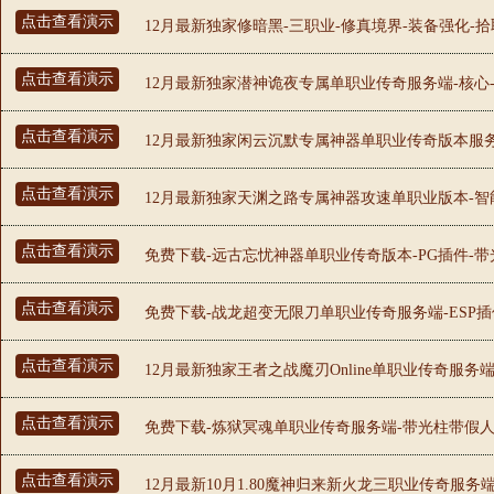
点击查看演示
12月最新独家修暗黑-三职业-修真境界-装备强化-拾
点击查看演示
12月最新独家潜神诡夜专属单职业传奇服务端-核心-
点击查看演示
12月最新独家闲云沉默专属神器单职业传奇版本服务端
点击查看演示
12月最新独家天渊之路专属神器攻速单职业版本-智能
点击查看演示
免费下载-远古忘忧神器单职业传奇版本-PG插件-带
点击查看演示
免费下载-战龙超变无限刀单职业传奇服务端-ESP插
点击查看演示
12月最新独家王者之战魔刃Online单职业传奇服务
点击查看演示
免费下载-炼狱冥魂单职业传奇服务端-带光柱带假人-
点击查看演示
12月最新10月1.80魔神归来新火龙三职业传奇服务