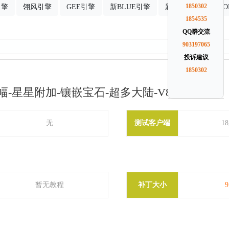
引擎
翎风引擎
GEE引擎
新BLUE引擎
新GOM引擎
1850302
G
1854535
QQ群交流
903197065
投诉建议
1850302
-星星附加-镶嵌宝石-超多大陆-V8M2引擎
无
测试客户端
1
暂无教程
补丁大小
9