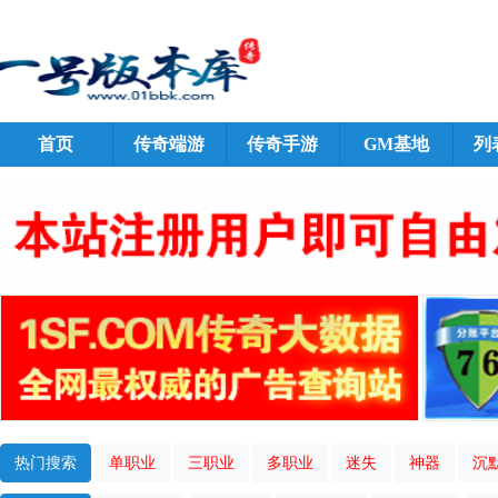
首页
传奇端游
传奇手游
GM基地
列
热门搜索
单职业
三职业
多职业
迷失
神器
沉