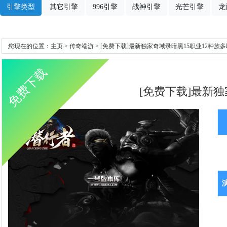
引擎类型
其它引擎
996引擎
战神引擎
光芒引擎
龙
您现在的位置：
主页
>
传奇端游
> [免费下载]最新独家奇域录暗黑15职业12种族
免费下载
[免费下载]最新独