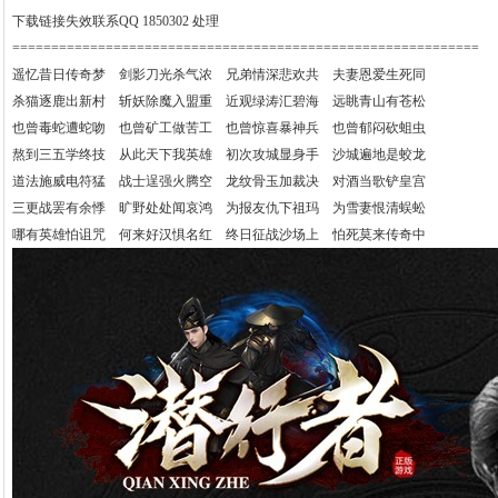
下载链接失效联系QQ 1850302 处理
============================================================
遥忆昔日传奇梦 剑影刀光杀气浓 兄弟情深悲欢共 夫妻恩爱生死同
杀猫逐鹿出新村 斩妖除魔入盟重 近观绿涛汇碧海 远眺青山有苍松
也曾毒蛇遭蛇吻 也曾矿工做苦工 也曾惊喜暴神兵 也曾郁闷砍蛆虫
熬到三五学终技 从此天下我英雄 初次攻城显身手 沙城遍地是蛟龙
道法施威电符猛 战士逞强火腾空 龙纹骨玉加裁决 对酒当歌铲皇宫
三更战罢有余悸 旷野处处闻哀鸿 为报友仇下祖玛 为雪妻恨清蜈蚣
哪有英雄怕诅咒 何来好汉惧名红 终日征战沙场上 怕死莫来传奇中