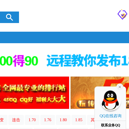
QQ在线咨询
变
连击
1.70
1.76
1.80
1.85
其它类型
联系业务QQ