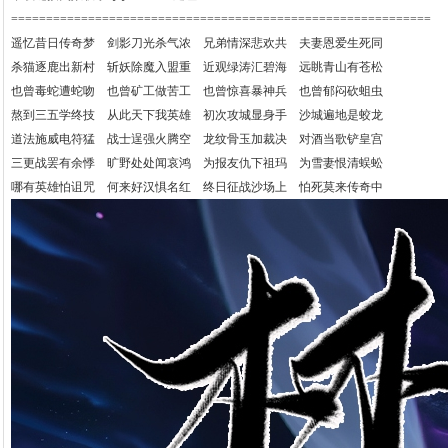
============================================================
遥忆昔日传奇梦 剑影刀光杀气浓 兄弟情深悲欢共 夫妻恩爱生死同
杀猫逐鹿出新村 斩妖除魔入盟重 近观绿涛汇碧海 远眺青山有苍松
也曾毒蛇遭蛇吻 也曾矿工做苦工 也曾惊喜暴神兵 也曾郁闷砍蛆虫
熬到三五学终技 从此天下我英雄 初次攻城显身手 沙城遍地是蛟龙
道法施威电符猛 战士逞强火腾空 龙纹骨玉加裁决 对酒当歌铲皇宫
三更战罢有余悸 旷野处处闻哀鸿 为报友仇下祖玛 为雪妻恨清蜈蚣
哪有英雄怕诅咒 何来好汉惧名红 终日征战沙场上 怕死莫来传奇中