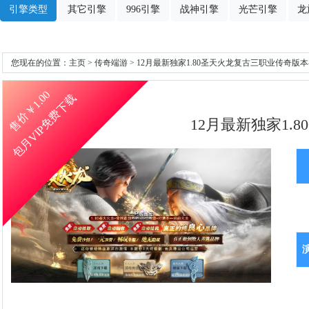
引擎类型
其它引擎
996引擎
战神引擎
光芒引擎
龙
您现在的位置：
主页
>
传奇端游
> 12月最新独家1.80圣天火龙复古三职业传奇版本
1.00
包月VIP免费下载
售价￥
12月最新独家1.