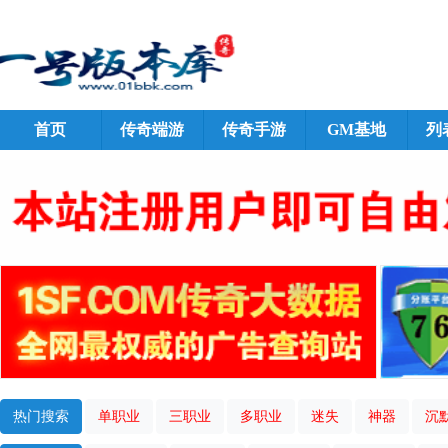
首页
传奇端游
传奇手游
GM基地
列
热门搜索
单职业
三职业
多职业
迷失
神器
沉