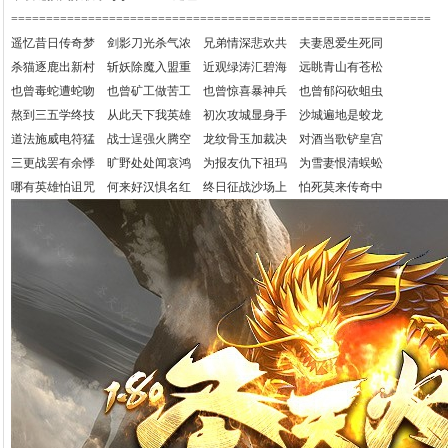
============================================================
遥忆昔日传奇梦 剑影刀光杀气浓 兄弟情深悲欢共 夫妻恩爱生死同
杀猫逐鹿出新村 斩妖除魔入盟重 近观绿涛汇碧海 远眺青山有苍松
也曾毒蛇遭蛇吻 也曾矿工做苦工 也曾惊喜暴神兵 也曾郁闷砍蛆虫
熬到三五学终技 从此天下我英雄 初次攻城显身手 沙城遍地是蛟龙
道法施威电符猛 战士逞强火腾空 龙纹骨玉加裁决 对酒当歌铲皇宫
三更战罢有余悸 旷野处处闻哀鸿 为报友仇下祖玛 为雪妻恨清蜈蚣
哪有英雄怕诅咒 何来好汉惧名红 终日征战沙场上 怕死莫来传奇中