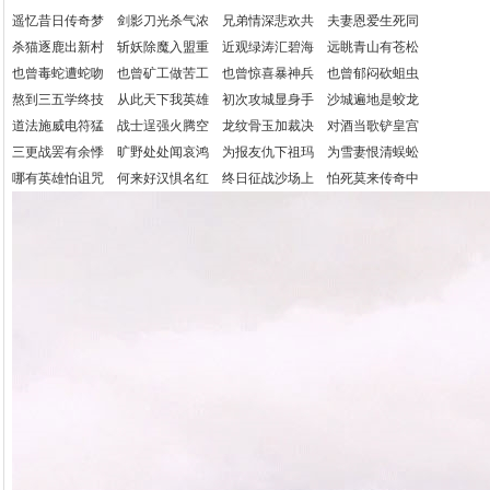
遥忆昔日传奇梦 剑影刀光杀气浓 兄弟情深悲欢共 夫妻恩爱生死同
杀猫逐鹿出新村 斩妖除魔入盟重 近观绿涛汇碧海 远眺青山有苍松
也曾毒蛇遭蛇吻 也曾矿工做苦工 也曾惊喜暴神兵 也曾郁闷砍蛆虫
熬到三五学终技 从此天下我英雄 初次攻城显身手 沙城遍地是蛟龙
道法施威电符猛 战士逞强火腾空 龙纹骨玉加裁决 对酒当歌铲皇宫
三更战罢有余悸 旷野处处闻哀鸿 为报友仇下祖玛 为雪妻恨清蜈蚣
哪有英雄怕诅咒 何来好汉惧名红 终日征战沙场上 怕死莫来传奇中