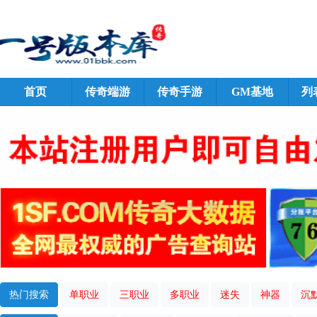
首页
传奇端游
传奇手游
GM基地
列
热门搜索
单职业
三职业
多职业
迷失
神器
沉