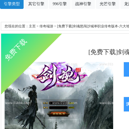
引擎类型
其它引擎
996引擎
战神引擎
光芒引擎
龙
您现在的位置：
主页
>
传奇端游
> [免费下载]剑魂怒闯沙城单职业传奇版本-六大地
免费下载
[免费下载]剑