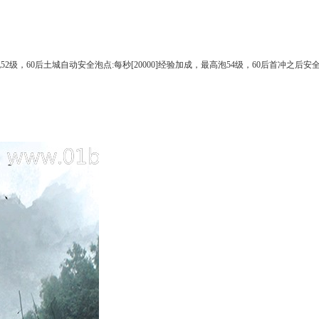
，60后土城自动安全泡点:每秒[20000]经验加成，最高泡54级，60后首冲之后安全泡点