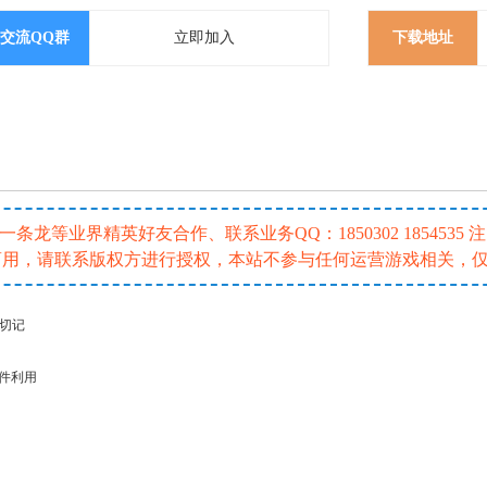
交流QQ群
立即加入
下载地址
龙等业界精英好友合作、联系业务QQ：1850302 185453
或商用，请联系版权方进行授权，本站不参与任何运营游戏相关，
请切记
插件利用