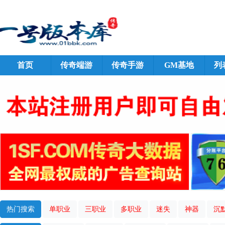
首页
传奇端游
传奇手游
GM基地
列
热门搜索
单职业
三职业
多职业
迷失
神器
沉