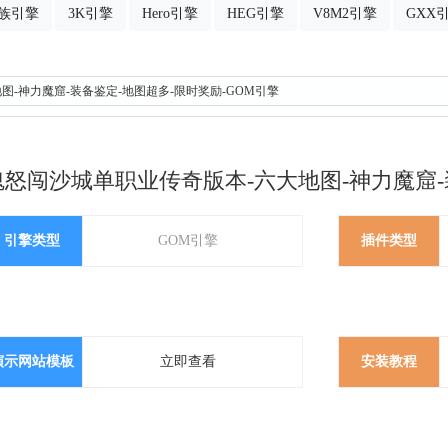
族引擎
3K引擎
Hero引擎
HEG引擎
V8M2引擎
GXX
图-神力魔窟-装备鉴定-地图超多-限时奖励-GOM引擎
魂怒闯沙城单职业传奇版本-六大地图-神力魔窟-
引擎类型
GOM引擎
插件类型
演示网站模板
立即查看
安装教程