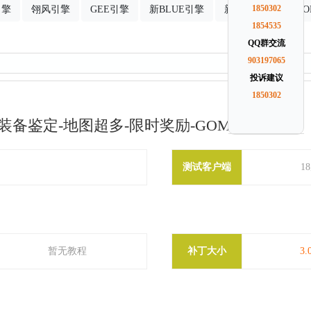
引擎
翎风引擎
GEE引擎
新BLUE引擎
新GOM引擎
1850302
G
1854535
QQ群交流
903197065
投诉建议
1850302
装备鉴定-地图超多-限时奖励-GOM引擎
测试客户端
1
暂无教程
补丁大小
3.