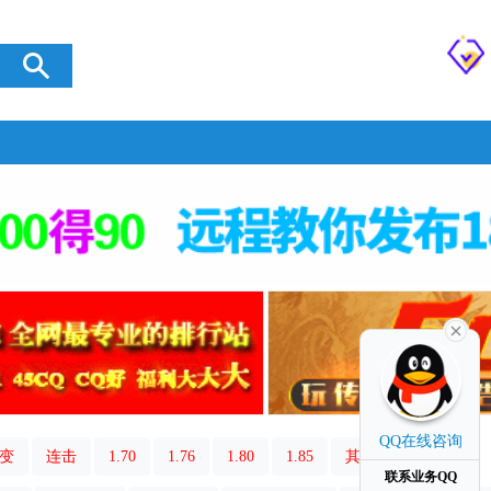
QQ在线咨询
变
连击
1.70
1.76
1.80
1.85
其它类型
联系业务QQ