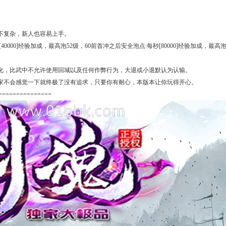
不复杂，新人也容易上手。
0]经验加成，最高泡52级，60前首冲之后安全泡点:每秒[80000]经验加成，最高泡52级
化，比武中不允许使用回城以及任何作弊行为，大退或小退默认为认输。
玩家不会感觉一下就终极了没有追求，只要你有耐心，本版本让你玩得开心。
===============