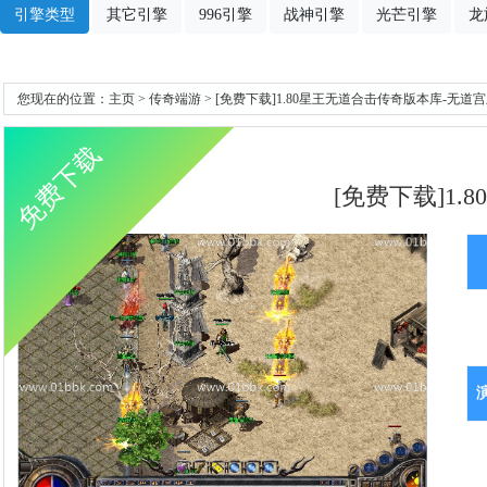
引擎类型
其它引擎
996引擎
战神引擎
光芒引擎
龙
您现在的位置：
主页
>
传奇端游
> [免费下载]1.80星王无道合击传奇版本库-无道
免费下载
[免费下载]1