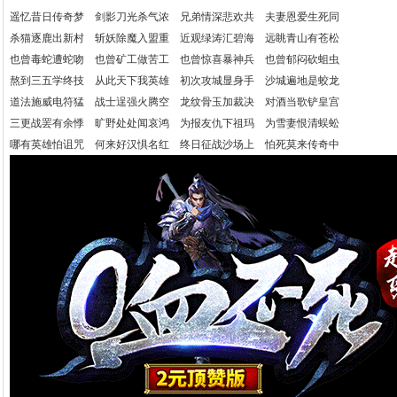
遥忆昔日传奇梦 剑影刀光杀气浓 兄弟情深悲欢共 夫妻恩爱生死同
杀猫逐鹿出新村 斩妖除魔入盟重 近观绿涛汇碧海 远眺青山有苍松
也曾毒蛇遭蛇吻 也曾矿工做苦工 也曾惊喜暴神兵 也曾郁闷砍蛆虫
熬到三五学终技 从此天下我英雄 初次攻城显身手 沙城遍地是蛟龙
道法施威电符猛 战士逞强火腾空 龙纹骨玉加裁决 对酒当歌铲皇宫
三更战罢有余悸 旷野处处闻哀鸿 为报友仇下祖玛 为雪妻恨清蜈蚣
哪有英雄怕诅咒 何来好汉惧名红 终日征战沙场上 怕死莫来传奇中