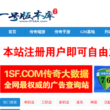
首页
传奇端游
传奇手游
GM基地
列
热门搜索
单职业
三职业
多职业
迷失
神器
沉