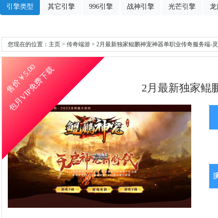
引擎类型
其它引擎
996引擎
战神引擎
光芒引擎
龙
您现在的位置：
主页
>
传奇端游
> 2月最新独家鲲鹏神宠神器单职业传奇服务端-灵
5.00
包月VIP免费下载
售价￥
2月最新独家鲲