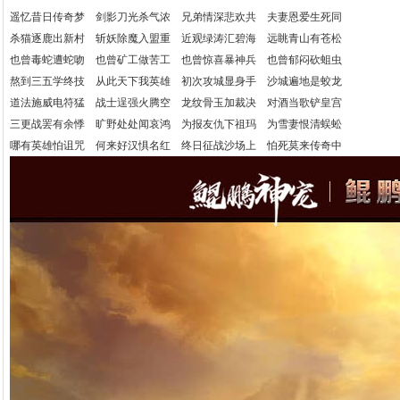
遥忆昔日传奇梦 剑影刀光杀气浓 兄弟情深悲欢共 夫妻恩爱生死同
杀猫逐鹿出新村 斩妖除魔入盟重 近观绿涛汇碧海 远眺青山有苍松
也曾毒蛇遭蛇吻 也曾矿工做苦工 也曾惊喜暴神兵 也曾郁闷砍蛆虫
熬到三五学终技 从此天下我英雄 初次攻城显身手 沙城遍地是蛟龙
道法施威电符猛 战士逞强火腾空 龙纹骨玉加裁决 对酒当歌铲皇宫
三更战罢有余悸 旷野处处闻哀鸿 为报友仇下祖玛 为雪妻恨清蜈蚣
哪有英雄怕诅咒 何来好汉惧名红 终日征战沙场上 怕死莫来传奇中