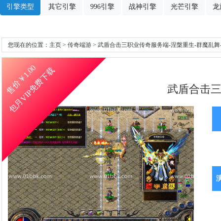
引擎类型
其它引擎
996引擎
战神引擎
光芒引擎
龙
您现在的位置：
主页
>
传奇端游
> 武盾合击三职业传奇服务端-涅槃重生-群魔乱舞-
1.00
包月VIP免费下载
售价￥
武盾合击三