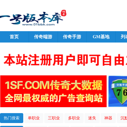
首页
传奇端游
传奇手游
GM基地
列
热门搜索
单职业
三职业
多职业
迷失
神器
沉