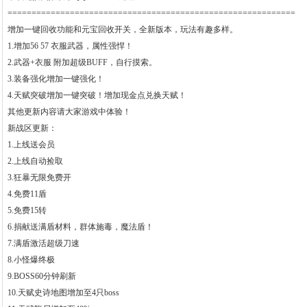
============================================================
增加一键回收功能和元宝回收开关，全新版本，玩法有趣多样。
1.增加56 57 衣服武器，属性强悍！
2.武器+衣服 附加超级BUFF，自行摸索。
3.装备强化增加一键强化！
4.天赋突破增加一键突破！增加现金点兑换天赋！
其他更新内容请大家游戏中体验！
新战区更新：
1.上线送会员
2.上线自动捡取
3.狂暴无限免费开
4.免费11盾
5.免费15转
6.捐献送满盾材料，群体施毒，魔法盾！
7.满盾激活超级刀速
8.小怪爆终极
9.BOSS60分钟刷新
10.天赋史诗地图增加至4只boss