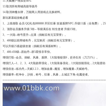
11.天赋鞭尸增加至40%
13.取消所有商铺高级等级丹
14.取消神魔令牌，万能商人用游戏点兑换材料。
新玩家基础攻略必看
1、上线领取 会员 QQ礼包888888 开区狂暴 攻速盾牌NPC-升级11盾（全免费
2、顶部会员服务升级 5转-- 等级满后在 转生使者 升级15转。
3、一大陆--称号晋升--点满（捐献后有元宝荣誉）。
3、400级以前商铺有丹，元宝购买（捐献后有元宝荣誉）。
可以升级25盾超级攻速（捐献后有满盾材料）。
7、400-450级--原始丹--群5星怪非常快。
增强打怪--会员、捐献、风暴、盾牌、1大陆项链强9，史诗生肖（刀刀1%）。
增强打人--1、2、3、4大陆勋章强化，1大陆装备强化，1大陆技能强化，2大陆渡
增强倍攻--练功丹,--天赋1.2.3，增加血量--魔笛，增加魔量--天赋称号。
增强爆率--乾坤令，沙捐，称号，狂暴，风暴，土城左下角-化魔使者。
==============================================================