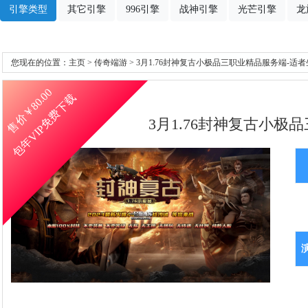
引擎类型
其它引擎
996引擎
战神引擎
光芒引擎
龙
您现在的位置：
主页
>
传奇端游
> 3月1.76封神复古小极品三职业精品服务端-适
80.00
包年VIP免费下载
售价￥
3月1.76封神复古小极