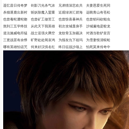
遥忆昔日传奇梦 剑影刀光杀气浓 兄弟情深悲欢共 夫妻恩爱生死同
杀猫逐鹿出新村 斩妖除魔入盟重 近观绿涛汇碧海 远眺青山有苍松
也曾毒蛇遭蛇吻 也曾矿工做苦工 也曾惊喜暴神兵 也曾郁闷砍蛆虫
熬到三五学终技 从此天下我英雄 初次攻城显身手 沙城遍地是蛟龙
道法施威电符猛 战士逞强火腾空 龙纹骨玉加裁决 对酒当歌铲皇宫
三更战罢有余悸 旷野处处闻哀鸿 为报友仇下祖玛 为雪妻恨清蜈蚣
哪有英雄怕诅咒 何来好汉惧名红 终日征战沙场上 怕死莫来传奇中