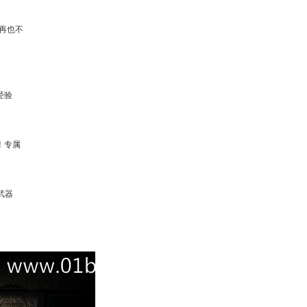
再也不
经验
！专属
，武器