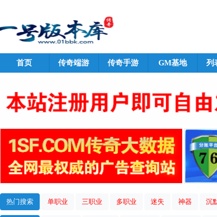
首页
传奇端游
传奇手游
GM基地
列
热门搜索
单职业
三职业
多职业
迷失
神器
沉