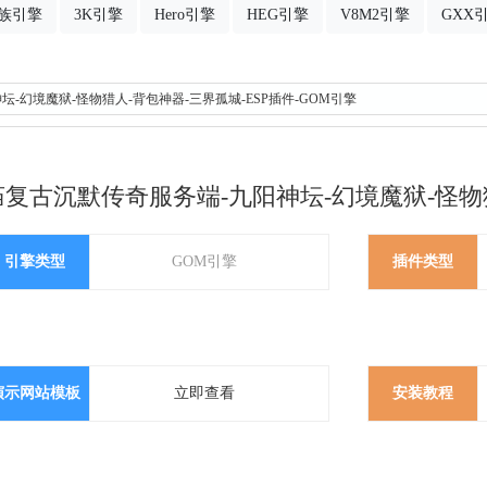
族引擎
3K引擎
Hero引擎
HEG引擎
V8M2引擎
GXX
坛-幻境魔狱-怪物猎人-背包神器-三界孤城-ESP插件-GOM引擎
庙复古沉默传奇服务端-九阳神坛-幻境魔狱-怪物猎
引擎类型
GOM引擎
插件类型
演示网站模板
立即查看
安装教程