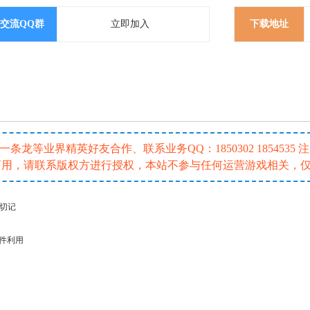
交流QQ群
立即加入
下载地址
龙等业界精英好友合作、联系业务QQ：1850302 185453
或商用，请联系版权方进行授权，本站不参与任何运营游戏相关，
请切记
插件利用