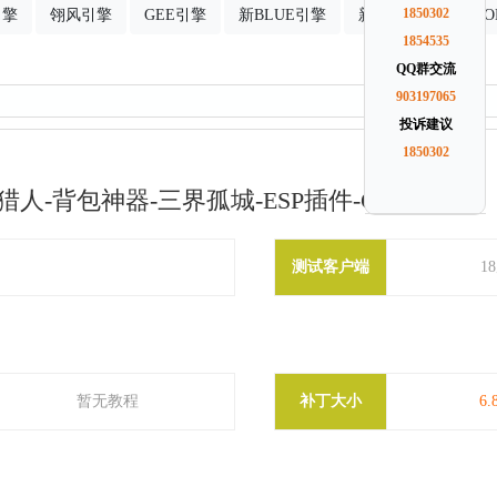
引擎
翎风引擎
GEE引擎
新BLUE引擎
新GOM引擎
1850302
G
1854535
QQ群交流
903197065
投诉建议
1850302
人-背包神器-三界孤城-ESP插件-GOM引擎
测试客户端
1
暂无教程
补丁大小
6.