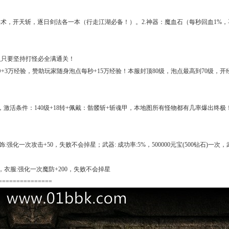
术，开天斩，逐日剑法各一本（行走江湖必备！）。2.神器：魔血石（每秒回血1%，
人只要坚持打怪必全满通关！
+3万经验，赞助玩家随身泡点每秒+15万经验！本服封顶80级，泡点最高到70级，开
活条件：140级+18转+佩戴：骷髅斩+斩魂甲，本地图所有怪物都有几率爆出终极
:强化一次攻击+50，失败不会掉星；武器: 成功率:5%，500000元宝(500钻石)一次
一次，衣服:强化一次魔防+200，失败不会掉星
===============