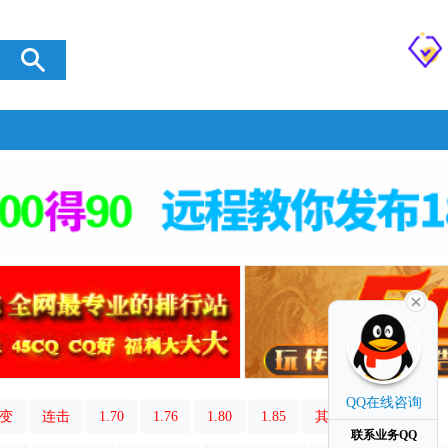
QQ在线咨询
变
连击
1.70
1.76
1.80
1.85
其它类型
联系业务QQ