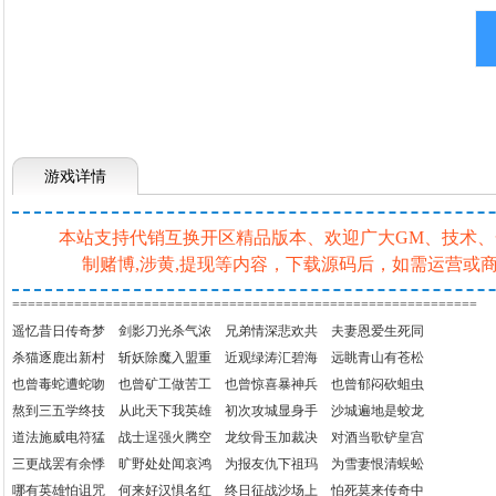
游戏详情
本站支持代销互换开区精品版本、欢迎广大GM、技术、一条
制赌博,涉黄,提现等内容，下载源码后，如需运营
============================================================
遥忆昔日传奇梦 剑影刀光杀气浓 兄弟情深悲欢共 夫妻恩爱生死同
杀猫逐鹿出新村 斩妖除魔入盟重 近观绿涛汇碧海 远眺青山有苍松
也曾毒蛇遭蛇吻 也曾矿工做苦工 也曾惊喜暴神兵 也曾郁闷砍蛆虫
熬到三五学终技 从此天下我英雄 初次攻城显身手 沙城遍地是蛟龙
道法施威电符猛 战士逞强火腾空 龙纹骨玉加裁决 对酒当歌铲皇宫
三更战罢有余悸 旷野处处闻哀鸿 为报友仇下祖玛 为雪妻恨清蜈蚣
哪有英雄怕诅咒 何来好汉惧名红 终日征战沙场上 怕死莫来传奇中