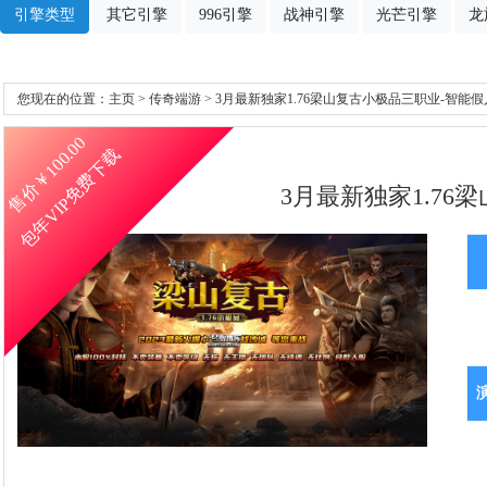
引擎类型
其它引擎
996引擎
战神引擎
光芒引擎
龙
您现在的位置：
主页
>
传奇端游
> 3月最新独家1.76梁山复古小极品三职业-智能假
100.00
包年VIP免费下载
售价￥
3月最新独家1.76