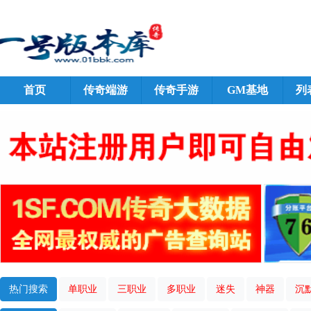
首页
传奇端游
传奇手游
GM基地
列
热门搜索
单职业
三职业
多职业
迷失
神器
沉