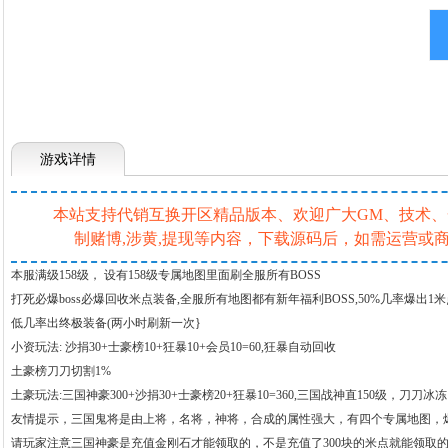
游戏详情
本站支持代销互换开区精品版本、欢迎广大GM、技术、一条
制赌博,涉黄,提现等内容，下载源码后，如需运营
本服满级158级， 设有158级专属地图里面刷全服所有BOSS
打死必爆boss必爆回收米点装备,全服所有地图都有新年福利BOSS,50%几率爆出1
低几率出终极装备(两小时刷新一次}
小资玩法: 沙捐30+士豪榜10+狂暴10+会员10=60,狂暴自动回收
土豪榜刀刀切割1%
土豪玩法:三国神豪300+沙捐30+士豪榜20+狂暴10=360,三国战神直150级，刀刀冰冻
友情提示，三国鬼将是由上将，名将，神将，合成的属性强大，有四个专属地图，
请玩家注意三国神豪是充值金刚石才能领取的，不是充值了300块的米点就能领取