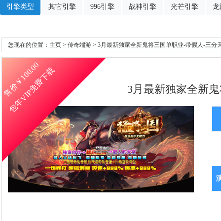
引擎类型
其它引擎
996引擎
战神引擎
光芒引擎
龙
您现在的位置：
主页
>
传奇端游
> 3月最新独家全新鬼将三国单职业-带假人-三分天
100.00
包年VIP免费下载
售价￥
3月最新独家全新鬼