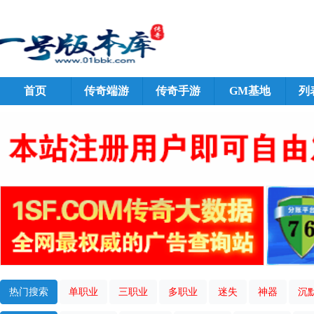
首页
传奇端游
传奇手游
GM基地
列
热门搜索
单职业
三职业
多职业
迷失
神器
沉