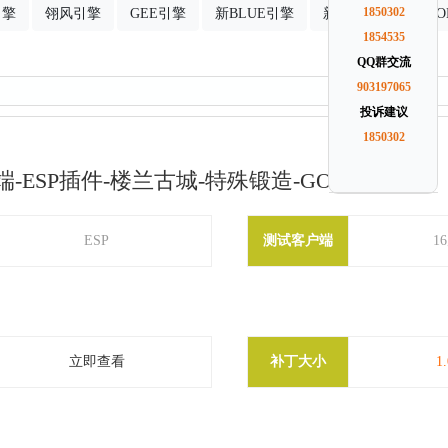
引擎
翎风引擎
GEE引擎
新BLUE引擎
新GOM引擎
1850302
G
1854535
QQ群交流
903197065
投诉建议
1850302
ESP插件-楼兰古城-特殊锻造-GOM引擎
ESP
测试客户端
1
立即查看
补丁大小
1