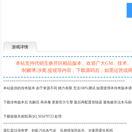
游戏详情
本站支持代销互换开区精品版本、欢迎广大GM、技术、一条
制赌博,涉黄,提现等内容，下载源码后，如需运营
===========================================================
本站提供的传奇版本 由于来源不同 精力有限 无法100%测试 如需使用本传奇版本
下载传奇版本后 先解压 再杀毒 更新官方引擎 最后再配置登陆器 避免被非法木马
下载链接失效联系QQ 503479723 处理
============================================================
遥忆昔日传奇梦 剑影刀光杀气浓 兄弟情深悲欢共 夫妻恩爱生死同