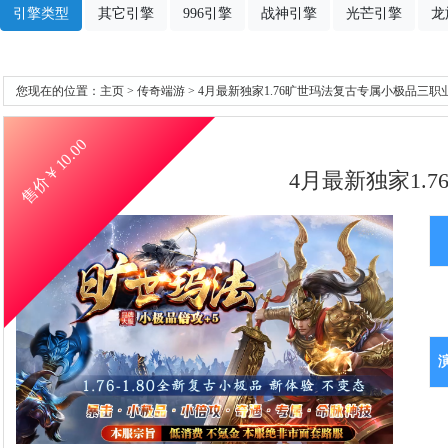
引擎类型
其它引擎
996引擎
战神引擎
光芒引擎
龙
您现在的位置：
主页
>
传奇端游
> 4月最新独家1.76旷世玛法复古专属小极品三职
10.00
售价￥
4月最新独家1.