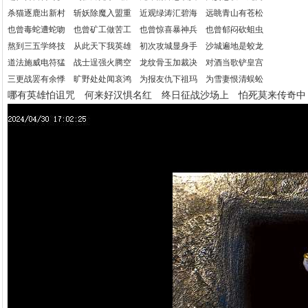
杀猫逐鹿出新村 斩妖除魔入盟重 近观绿涛汇碧海 远眺青山有苍松
也曾毒蛇遭蛇吻 也曾矿工做苦工 也曾惊喜暴神兵 也曾郁闷砍蛆虫
熬到三五学终技 从此天下我英雄 初次攻城显身手 沙城遍地是蛟龙
道法施威电符猛 战士逞强火腾空 龙纹骨玉加裁决 对酒当歌铲皇宫
三更战罢有余悸 旷野处处闻哀鸿 为报友仇下祖玛 为雪妻恨清蜈蚣
哪有英雄怕诅咒 何来好汉惧名红 终日征战沙场上 怕死莫来传奇中