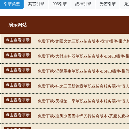
引擎类型
其它引擎
996引擎
战神引擎
光芒引擎
龙
演示网站
点击查看演示
免费下载-龙阳火龙三职业传奇版本-盘古插件-带光柱
点击查看演示
免费下载-大财主神器单职业传奇版本-ESP/B插件-
点击查看演示
免费下载-涅槃重生单职业传奇版本-ESP/B插件-带
点击查看演示
免费下载-神之三国新篇章单职业传奇服务端-带假人-
点击查看演示
免费下载-天盛第一季单职业传奇版本服务端-带假人光
点击查看演示
免费下载-凌风冰雪雪中悍刀行传奇版本-恶魔长廊-冰