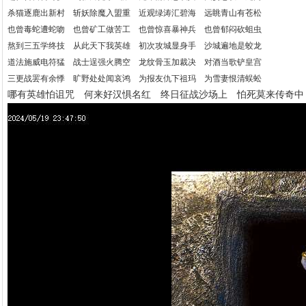
杀猫逐鹿出新村 斩妖除魔入盟重 近观绿涛汇碧海 远眺青山有苍松
也曾毒蛇遭蛇吻 也曾矿工做苦工 也曾惊喜暴神兵 也曾郁闷砍蛆虫
熬到三五学终技 从此天下我英雄 初次攻城显身手 沙城遍地是蛟龙
道法施威电符猛 战士逞强火腾空 龙纹骨玉加裁决 对酒当歌铲皇宫
三更战罢有余悸 旷野处处闻哀鸿 为报友仇下祖玛 为雪妻恨清蜈蚣
哪有英雄怕诅咒 何来好汉惧名红 终日征战沙场上 怕死莫来传奇中