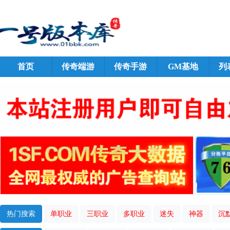
首页
传奇端游
传奇手游
GM基地
列
热门搜索
单职业
三职业
多职业
迷失
神器
沉