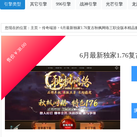
引擎类型
其它引擎
996引擎
战神引擎
光芒引擎
龙
您现在的位置：
主页
>
传奇端游
> 6月最新独家1.76复古秋枫网络三职业版本精品服
38.00
售价￥
6月最新独家1.76