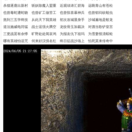
杀猫逐鹿出新村 斩妖除魔入盟重 近观绿涛汇碧海 远眺青山有苍松
也曾毒蛇遭蛇吻 也曾矿工做苦工 也曾惊喜暴神兵 也曾郁闷砍蛆虫
熬到三五学终技 从此天下我英雄 初次攻城显身手 沙城遍地是蛟龙
道法施威电符猛 战士逞强火腾空 龙纹骨玉加裁决 对酒当歌铲皇宫
三更战罢有余悸 旷野处处闻哀鸿 为报友仇下祖玛 为雪妻恨清蜈蚣
哪有英雄怕诅咒 何来好汉惧名红 终日征战沙场上 怕死莫来传奇中