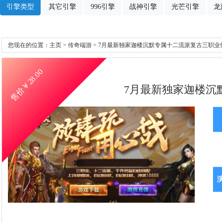
引擎类型
其它引擎
996引擎
战神引擎
光芒引擎
龙
您现在的位置：
主页
>
传奇端游
> 7月最新独家迦楼沉默专属十二流派复古三职业
28.00
售价￥
7月最新独家迦楼沉