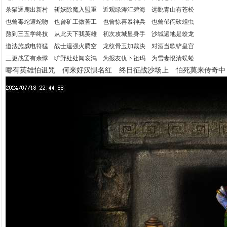
杀猫逐鹿出新村 斩妖除魔入盟重 近观绿涛汇碧海 远眺青山有苍松
也曾毒蛇遭蛇吻 也曾矿工做苦工 也曾惊喜暴神兵 也曾郁闷砍蛆虫
熬到三五学终技 从此天下我英雄 初次攻城显身手 沙城遍地是蛟龙
道法施威电符猛 战士逞强火腾空 龙纹骨玉加裁决 对酒当歌铲皇宫
三更战罢有余悸 旷野处处闻哀鸿 为报友仇下祖玛 为雪妻恨清蜈蚣
哪有英雄怕诅咒 何来好汉惧名红 终日征战沙场上 怕死莫来传奇中