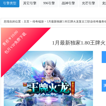
引擎类型
其它引擎
996引擎
战神引擎
光芒引擎
龙
您现在的位置：
主页
>
传奇端游
> 1月最新独家1.80王牌火龙复古三职业传奇服务
10.00
包月VIP免费下载
售价￥
1月最新独家1.80王牌