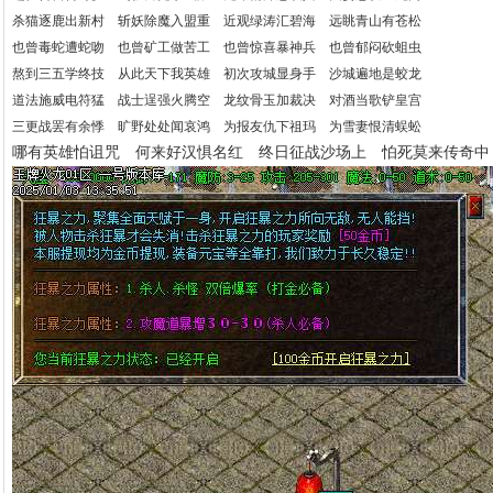
杀猫逐鹿出新村 斩妖除魔入盟重 近观绿涛汇碧海 远眺青山有苍松
也曾毒蛇遭蛇吻 也曾矿工做苦工 也曾惊喜暴神兵 也曾郁闷砍蛆虫
熬到三五学终技 从此天下我英雄 初次攻城显身手 沙城遍地是蛟龙
道法施威电符猛 战士逞强火腾空 龙纹骨玉加裁决 对酒当歌铲皇宫
三更战罢有余悸 旷野处处闻哀鸿 为报友仇下祖玛 为雪妻恨清蜈蚣
哪有英雄怕诅咒 何来好汉惧名红 终日征战沙场上 怕死莫来传奇中