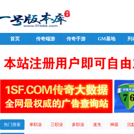
首页
传奇端游
传奇手游
GM基地
列
热门搜索
单职业
三职业
多职业
迷失
神器
沉