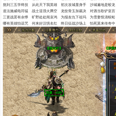
熬到三五学终技
从此天下我英雄 初次攻城显身手 沙城遍地是蛟龙
道法施威电符猛
战士逞强火腾空 龙纹骨玉加裁决 对酒当歌铲皇宫
三更战罢有余悸
旷野处处闻哀鸿 为报友仇下祖玛 为雪妻恨清蜈
哪有英雄怕诅咒
何来好汉惧名红 终日征战沙场上 怕死莫来传奇中