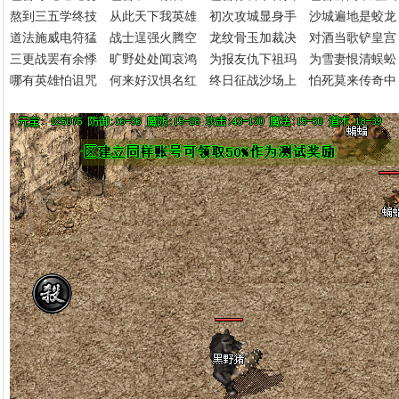
熬到三五学终技
从此天下我英雄 初次攻城显身手 沙城遍地是蛟龙
道法施威电符猛
战士逞强火腾空 龙纹骨玉加裁决 对酒当歌铲皇宫
三更战罢有余悸
旷野处处闻哀鸿 为报友仇下祖玛 为雪妻恨清蜈
哪有英雄怕诅咒
何来好汉惧名红 终日征战沙场上 怕死莫来传奇中