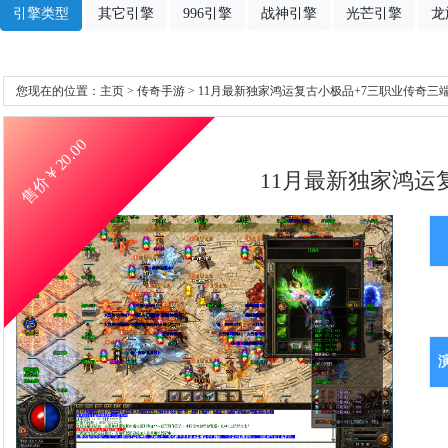
引擎类型
其它引擎
996引擎
战神引擎
光芒引擎
龙
您现在的位置：
主页
>
传奇手游
> 11月最新独家鸿运复古小极品+7三职业传奇三端
20.00
售价￥
11月最新独家鸿运