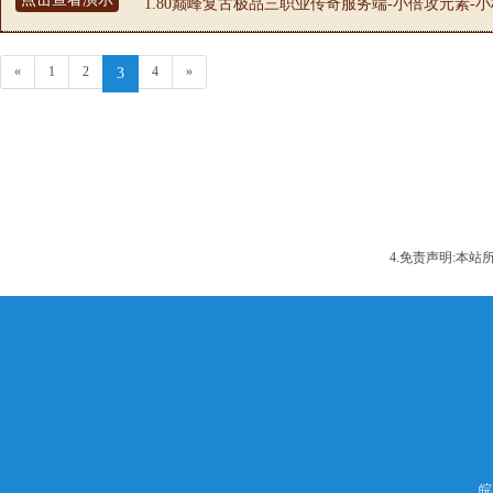
1.80巅峰复古极品三职业传奇服务端-小倍攻元素-小
«
1
2
4
»
3
4.免责声明:本
皖